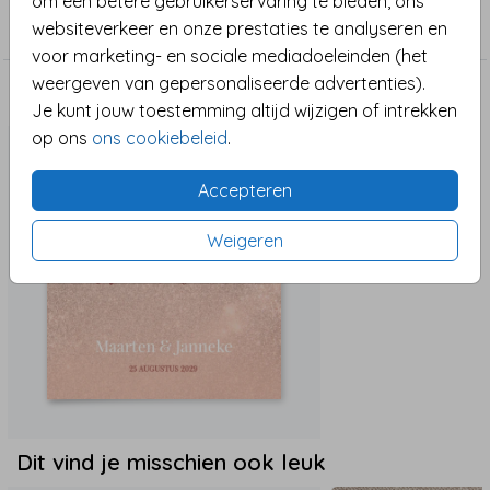
om een betere gebruikerservaring te bieden, ons
Save the date
websiteverkeer en onze prestaties te analyseren en
voor marketing- en sociale mediadoeleinden (het
weergeven van gepersonaliseerde advertenties).
Maak het compleet
Je kunt jouw toestemming altijd wijzigen of intrekken
op ons
ons cookiebeleid
.
Accepteren
Weigeren
Dit vind je misschien ook leuk