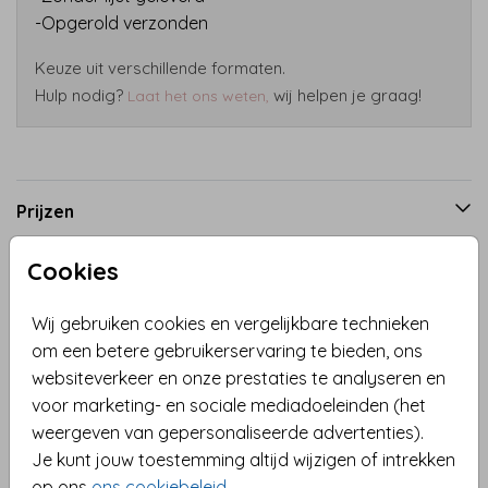
-Opgerold verzonden
Keuze uit verschillende formaten.
Hulp nodig?
wij helpen je graag!
Laat het ons weten,
Prijzen
Cookies
Productinformatie
Wij gebruiken cookies en vergelijkbare technieken
om een betere gebruikerservaring te bieden, ons
Omschrijving
websiteverkeer en onze prestaties te analyseren en
Voeg een speelse touch toe aan de babykamer met
voor marketing- en sociale mediadoeleinden (het
deze prachtige babykamer poster. De poster toont
weergeven van gepersonaliseerde advertenties).
een realistische dierentekening van een lief
Je kunt jouw toestemming altijd wijzigen of intrekken
babyvosje. De tekst "Sweet dreams little one" kan
op ons
ons cookiebeleid
.