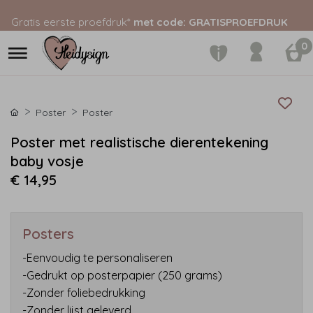
Gratis eerste proefdruk*
met code: GRATISPROEFDRUK
0
Poster
Poster
Poster met realistische dierentekening
baby vosje
€ 14,95
Posters
-Eenvoudig te personaliseren
-Gedrukt op posterpapier (250 grams)
-Zonder foliebedrukking
-Zonder lijst geleverd