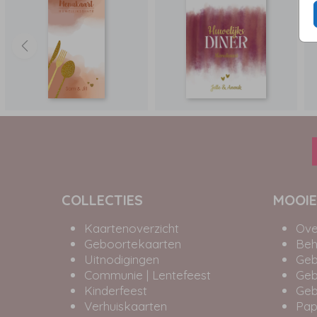
COLLECTIES
MOOIE
Kaartenoverzicht
Ove
Geboortekaarten
Beh
Uitnodigingen
Geb
Communie | Lentefeest
Geb
Kinderfeest
Geb
Verhuiskaarten
Pap