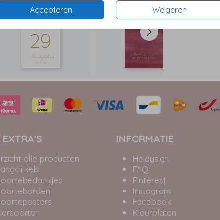
Accepteren
Weigeren
 EXTRA'S
INFORMATIE
rzicht alle producten
Heidysign
angcirkels
FAQ
oortebedankjes
Pinterest
oorteborden
Instagram
oorteposters
Facebook
iersoorten
Kleurplaten