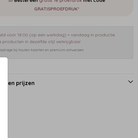
🎁
Bestel een
gratis 1e proefdruk
met code
GRATISPROEFDRUK*
eld vóór 18:00 (op een werkdag) = vandaag in productie
 producten in dezelfde stijl verkrijgbaar
 bijdrage bij houten kaarten en premium ontwerpen
en en prijzen