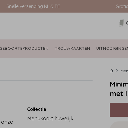
Snelle verzending NL & BE
Grati
GEBOORTEPRODUCTEN 
TROUWKAARTEN 
UITNODIGINGE
Men
Minim
met l
Collectie
Menukaart huwelijk
 onze