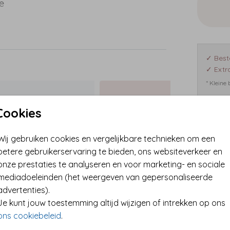
e
✓ Best
✓ Extra
ig
* Kleine
ing
Cookies
Format
Wij gebruiken cookies en vergelijkbare technieken om een
betere gebruikerservaring te bieden, ons websiteverkeer en
onze prestaties te analyseren en voor marketing- en sociale
mediadoeleinden (het weergeven van gepersonaliseerde
advertenties).
Je kunt jouw toestemming altijd wijzigen of intrekken op ons
ons cookiebeleid
.