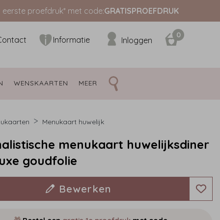
s eerste proefdruk* met code:
GRATISPROEFDRUK
0
Contact
Informatie
Inloggen
N 
WENSKAARTEN 
MEER 
ukaarten
Menukaart huwelijk
alistische menukaart huwelijksdiner
uxe goudfolie
Bewerken