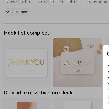
trouwkaart met luxe goudfolie details. De eenvoudig
maar elegante vormgeving en de toevoeging van
Toon meer
goudfolie voor een verfijnde touch maken deze
menukaart een schitterende keuze voor jullie
huwelijksdiner. De kaart is volledig naar wens aan te
Maak het compleet
passen met jullie eigen menu en stijl. Bestel eenvoud
een proefdruk om de luxe en minimalistische uitstral
zelf te bewonderen.
Dit vind je misschien ook leuk