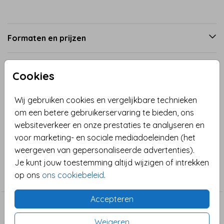
Formaten en prijzen
Cookies
Productinformatie
Wij gebruiken cookies en vergelijkbare technieken
Omschrijving
om een betere gebruikerservaring te bieden, ons
Stijlvolle verjaardagskaart voor vrouwen met een
websiteverkeer en onze prestaties te analyseren en
lichtroze waterverf-print en een geometrisch hartje.
voor marketing- en sociale mediadoeleinden (het
weergeven van gepersonaliseerde advertenties).
Collectie
Je kunt jouw toestemming altijd wijzigen of intrekken
op ons
ons cookiebeleid
.
Verjaardag
Accepteren
Dit vind je misschien ook leuk
Weigeren