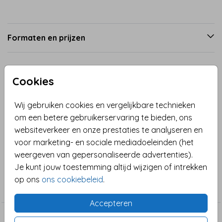
Formaten en prijzen
Productinformatie
Cookies
Omschrijving
Wij gebruiken cookies en vergelijkbare technieken
om een betere gebruikerservaring te bieden, ons
Felicitatie geboorte zoon. Lieve, DIY kaart met blauwe
websiteverkeer en onze prestaties te analyseren en
sterren en een uit te knippen deurhanger met een
voor marketing- en sociale mediadoeleinden (het
tekening van een lief konijntje.
weergeven van gepersonaliseerde advertenties).
Je kunt jouw toestemming altijd wijzigen of intrekken
Collectie
op ons
ons cookiebeleid
.
Felicitatie geboorte jongen
Accepteren
Dit vind je misschien ook leuk