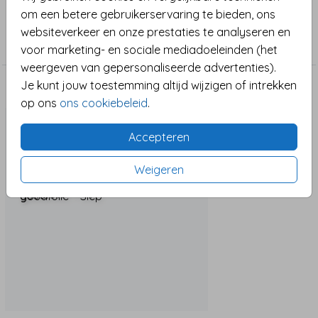
om een betere gebruikerservaring te bieden, ons
Collectie
websiteverkeer en onze prestaties te analyseren en
De sticker is eenvoudig te personaliseren met je
Sluitzegel
voor marketing- en sociale mediadoeleinden (het
eigen naam of illustratie.
weergeven van gepersonaliseerde advertenties).
Je kunt jouw toestemming altijd wijzigen of intrekken
Tip: Bij 35 mm ontvang je 25 stickers per vel. Kleinere
Maak het compleet
op ons
ons cookiebeleid
.
formaten zijn perfect voor enveloppen, grotere juist
voor op een bedankje of cadeauverpakking.
Accepteren
Weigeren