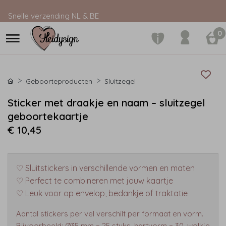
Snelle verzending NL & BE
★★★★★
4,9/5 op Google
0
Geboorteproducten
Sluitzegel
Sticker met draakje en naam – sluitzegel
geboortekaartje
€ 10,45
♡ Sluitstickers in verschillende vormen en maten
♡ Perfect te combineren met jouw kaartje
♡ Leuk voor op envelop, bedankje of traktatie
Aantal stickers per vel verschilt per formaat en vorm.
Bijvoorbeeld: Ø35 mm = 25 stuks, hartvorm = 30, wolkje