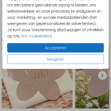
om een betere gebruikerservaring te bieden, ons
Verkrijgbaar in meerdere formaten. Bij 35 mm
Collectie
websiteverkeer en onze prestaties te analyseren en
ontvang je 25 stickers per vel.
Sluitzegel
voor marketing- en sociale mediadoeleinden (het
weergeven van gepersonaliseerde advertenties).
Je kunt jouw toestemming altijd wijzigen of intrekken
Maak het compleet
op ons
ons cookiebeleid
.
Accepteren
Weigeren