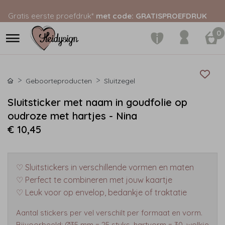
Gratis eerste proefdruk*
met code: GRATISPROEFDRUK
0
Geboorteproducten
Sluitzegel
Sluitsticker met naam in goudfolie op
oudroze met hartjes - Nina
€ 10,45
♡ Sluitstickers in verschillende vormen en maten
♡ Perfect te combineren met jouw kaartje
♡ Leuk voor op envelop, bedankje of traktatie
Aantal stickers per vel verschilt per formaat en vorm.
Bijvoorbeeld: Ø35 mm = 25 stuks, hartvorm = 30, wolkje