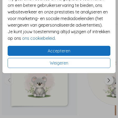
De stickers zijn leuk als sluitzegel voor enveloppen,
om een betere gebruikerservaring te bieden, ons
Collectie
maar ook mooi om te gebruiken op zakjes, doosjes
websiteverkeer en onze prestaties te analyseren en
Sluitzegel
of kleine traktaties. Verkrijgbaar in meerdere
voor marketing- en sociale mediadoeleinden (het
formaten en eenvoudig te combineren met een
weergeven van gepersonaliseerde advertenties).
bijpassend geboortekaartje.
Je kunt jouw toestemming altijd wijzigen of intrekken
Maak het compleet
op ons
ons cookiebeleid
.
Bij een diameter van 35 mm ontvang je 25 stickers
per vel. Hoe groter het formaat, hoe minder stickers
Accepteren
per vel – handig om mee te nemen in je keuze.
Weigeren