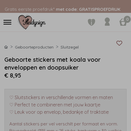
Gratis eerste proefdruk*
met code: GRATISPROEFDRUK
0
Geboorteproducten
Sluitzegel
Geboorte stickers met koala voor
enveloppen en doopsuiker
€ 8,95
♡ Sluitstickers in verschillende vormen en maten
♡ Perfect te combineren met jouw kaartje
♡ Leuk voor op envelop, bedankje of traktatie
Aantal stickers per vel verschilt per formaat en vorm.
Bijvoorbeeld: Ø35 mm = 25 stuks, hartvorm = 30, wolkje