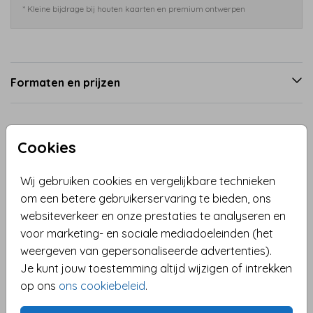
* Kleine bijdrage bij houten kaarten en premium ontwerpen
Formaten en prijzen
Productinformatie
Cookies
Omschrijving
Wij gebruiken cookies en vergelijkbare technieken
Een lief beertje houdt trots een grote, zachte ballon
om een betere gebruikerservaring te bieden, ons
vast, waarin de naam van jullie kleintje schittert in
websiteverkeer en onze prestaties te analyseren en
glanzend koperfolie. Ook de geboortedatum en de
voor marketing- en sociale mediadoeleinden (het
kleine hartjes worden gedrukt met echte koperfolie,
weergeven van gepersonaliseerde advertenties).
wat zorgt voor een warme en luxe uitstraling.
Je kunt jouw toestemming altijd wijzigen of intrekken
Toon meer
op ons
ons cookiebeleid
.
Het geboortekaartje is volledig aanpasbaar in de
Collectie