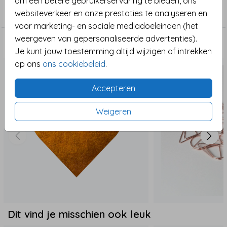
om een betere gebruikerservaring te bieden, ons
Maak de aankondiging van jullie kleintje bijzonder
Meisje geboortekaartjes
websiteverkeer en onze prestaties te analyseren en
met dit unieke ontwerp.
voor marketing- en sociale mediadoeleinden (het
weergeven van gepersonaliseerde advertenties).
Maak het compleet
Je kunt jouw toestemming altijd wijzigen of intrekken
op ons
ons cookiebeleid
.
Accepteren
Weigeren
Dit vind je misschien ook leuk