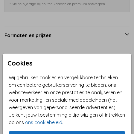
* Kleine bijdrage bij houten kaarten en premium ontwerpen
Formaten en prijzen
Productinformatie
Cookies
Omschrijving
Wij gebruiken cookies en vergelijkbare technieken
Een geboortekaartje met witte madeliefjes, kleine
om een betere gebruikerservaring te bieden, ons
hartjes en een naam in echte goudfolie. De warme
websiteverkeer en onze prestaties te analyseren en
bruintinten gecombineerd met ronde hoeken en
voor marketing- en sociale mediadoeleinden (het
goudfolie details geven het kaartje een rustig en
weergeven van gepersonaliseerde advertenties).
stijlvol geheel. De bloemhartjes zijn ook gedrukt in
Je kunt jouw toestemming altijd wijzigen of intrekken
Toon meer
goudfolie. Het kaartje is volledig aan te passen met
op ons
ons cookiebeleid
.
jullie eigen naam, datum en gegevens.
Collectie