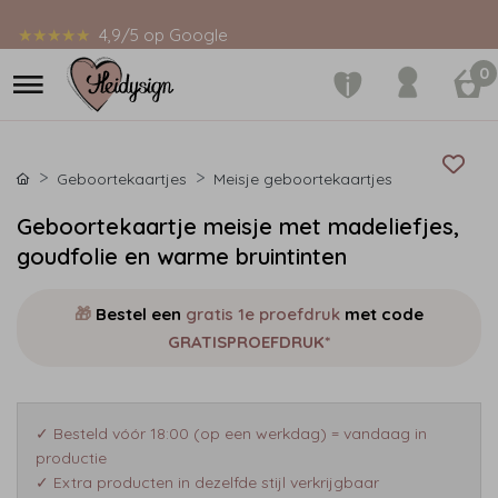
★★★★★
4,9/5 op Google
0
Geboortekaartjes
Meisje geboortekaartjes
Geboortekaartje meisje met madeliefjes,
goudfolie en warme bruintinten
🎁
Bestel een
gratis 1e proefdruk
met code
GRATISPROEFDRUK*
✓ Besteld vóór 18:00 (op een werkdag) = vandaag in
productie
✓ Extra producten in dezelfde stijl verkrijgbaar