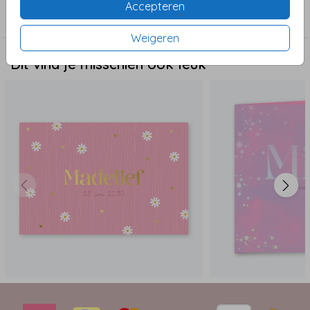
Accepteren
Meisje geboortekaartjes
Weigeren
Dit vind je misschien ook leuk