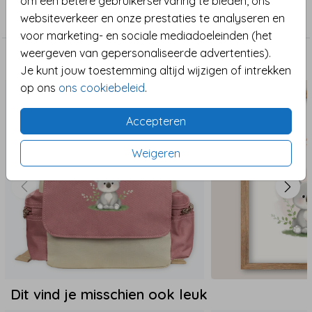
om een betere gebruikerservaring te bieden, ons
dezelfde stijl.
Meisje geboortekaartjes
websiteverkeer en onze prestaties te analyseren en
voor marketing- en sociale mediadoeleinden (het
weergeven van gepersonaliseerde advertenties).
Maak het compleet
Je kunt jouw toestemming altijd wijzigen of intrekken
op ons
ons cookiebeleid
.
Accepteren
Weigeren
Dit vind je misschien ook leuk