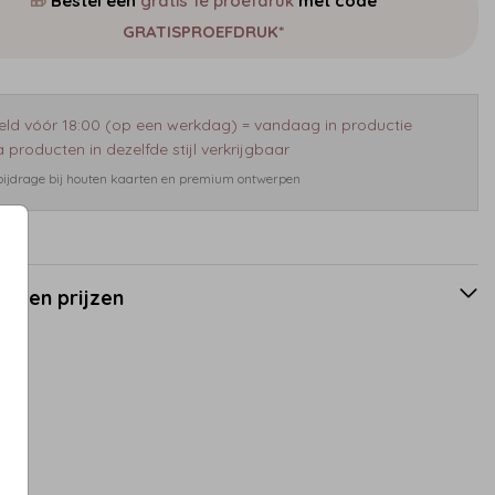
🎁
Bestel een
gratis 1e proefdruk
met code
GRATISPROEFDRUK*
eld vóór 18:00 (op een werkdag) = vandaag in productie
 producten in dezelfde stijl verkrijgbaar
 bijdrage bij houten kaarten en premium ontwerpen
en en prijzen