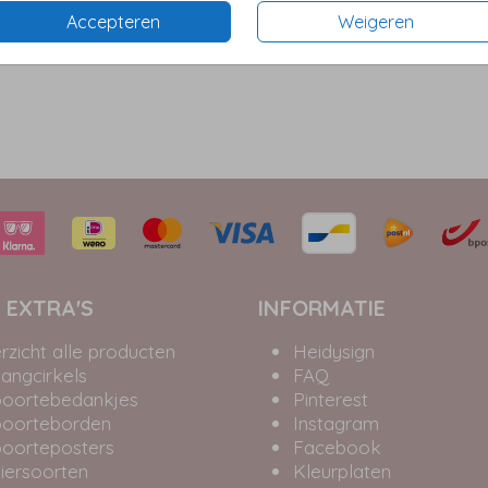
Accepteren
Weigeren
 EXTRA'S
INFORMATIE
rzicht alle producten
Heidysign
angcirkels
FAQ
oortebedankjes
Pinterest
oorteborden
Instagram
oorteposters
Facebook
iersoorten
Kleurplaten