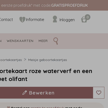
s eerste proefdruk* met code:
GRATISPROEFDRUK
0
Contact
Informatie
Inloggen
N 
WENSKAARTEN 
MEER 
oortekaartjes
Meisje geboortekaartjes
rtekaart roze waterverf en een
uet olifant
Bewerken