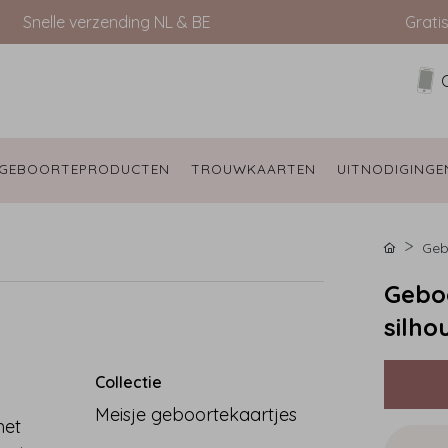
Snelle verzending NL & BE
Grati
GEBOORTEPRODUCTEN 
TROUWKAARTEN 
UITNODIGINGE
Geb
Geboo
silho
Collectie
Meisje geboortekaartjes
met