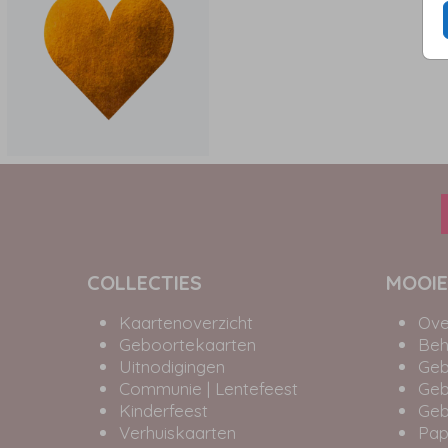
COLLECTIES
MOOIE
Kaartenoverzicht
Ove
Geboortekaarten
Beh
Uitnodigingen
Geb
Communie | Lentefeest
Geb
Kinderfeest
Geb
Verhuiskaarten
Pap