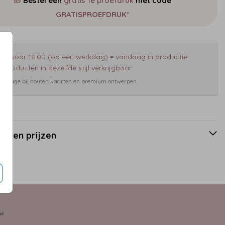
🎁
Bestel een
gratis 1e proefdruk
met code
GRATISPROEFDRUK*
eld vóór 18:00 (op een werkdag) = vandaag in productie
 producten in dezelfde stijl verkrijgbaar
 bijdrage bij houten kaarten en premium ontwerpen
en en prijzen