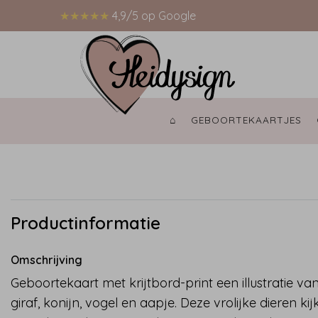
★★★★★
4,9/5 op Google
⌂ 
GEBOORTEKAARTJES 
Productinformatie
Omschrijving
Geboortekaart met krijtbord-print een illustratie va
giraf, konijn, vogel en aapje. Deze vrolijke dieren ki