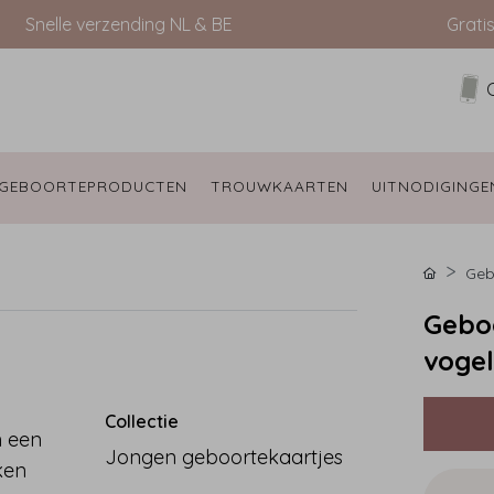
Snelle verzending NL & BE
Grati
GEBOORTEPRODUCTEN 
TROUWKAARTEN 
UITNODIGINGE
Geb
Geboo
vogel
Collectie
n een
Jongen geboortekaartjes
jken