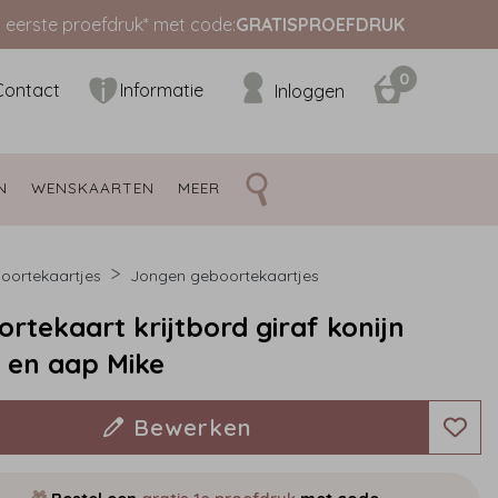
s eerste proefdruk* met code:
GRATISPROEFDRUK
0
Contact
Informatie
Inloggen
N 
WENSKAARTEN 
MEER 
oortekaartjes
Jongen geboortekaartjes
rtekaart krijtbord giraf konijn
 en aap Mike
Bewerken