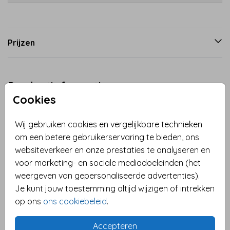
Prijzen
Productinformatie
Cookies
Omschrijving
Wij gebruiken cookies en vergelijkbare technieken
Leg de mooiste herinneringen vast met dit schattige
om een betere gebruikerservaring te bieden, ons
kraambezoekboek, versierd met een lieve tekening
websiteverkeer en onze prestaties te analyseren en
van twee schattige dasjes. De speelse en charmante
voor marketing- en sociale mediadoeleinden (het
illustratie maakt dit boek perfect voor het
weergeven van gepersonaliseerde advertenties).
verzamelen van de lieve wensen en bijzondere
Toon meer
Je kunt jouw toestemming altijd wijzigen of intrekken
herinneringen van familie en vrienden tijdens de
op ons
ons cookiebeleid
.
kraamtijd. Je kunt de cover eenvoudig
Collectie
personaliseren, zodat het boek een uniek en dierbaar
Geboorte
Accepteren