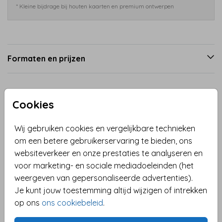
* Kleine bijdrage bij houten kaarten en premium ontwerpen
Formaten en prijzen
Productinformatie
Cookies
Omschrijving
Wij gebruiken cookies en vergelijkbare technieken
Kerstkaart met een eigen foto en een fotokader met
om een betere gebruikerservaring te bieden, ons
vrolijke kerst (b) engeltjes met een kerstmuts,
websiteverkeer en onze prestaties te analyseren en
kerstbomen en sterren. Vervang de foto en maak er
voor marketing- en sociale mediadoeleinden (het
eenvoudig een eigen unieke kerstkaart van.
weergeven van gepersonaliseerde advertenties).
Je kunt jouw toestemming altijd wijzigen of intrekken
Toon meer
op ons
ons cookiebeleid
.
Collectie