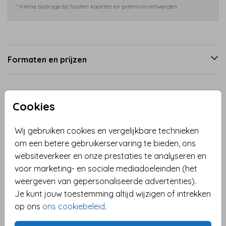
* Kleine bijdrage bij houten kaarten en premium ontwerpen
Formaten en prijzen
Productinformatie
Cookies
Omschrijving
Wij gebruiken cookies en vergelijkbare technieken
Vrolijke kerstkaart met een eigen foto. Deze kaart
om een betere gebruikerservaring te bieden, ons
heeft fotokader met vele gekleurde sterretjes en een
websiteverkeer en onze prestaties te analyseren en
illustratie van een schattig kerstfee. Door de foto te
voor marketing- en sociale mediadoeleinden (het
vervangen maak je er je eigen sprookjes foto
weergeven van gepersonaliseerde advertenties).
kerstkaart van.
Je kunt jouw toestemming altijd wijzigen of intrekken
Toon meer
op ons
ons cookiebeleid
.
Collectie