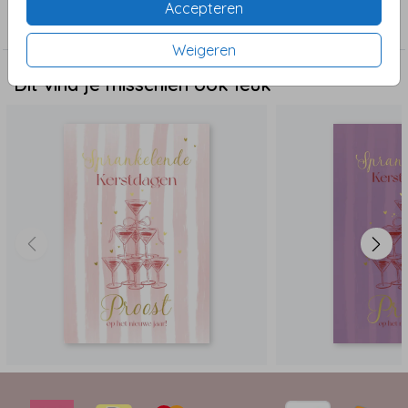
Accepteren
prachtige enveloppen. Maak dit seizoen onvergetelijk
Kerst
met een vleugje betovering.
Weigeren
Dit vind je misschien ook leuk