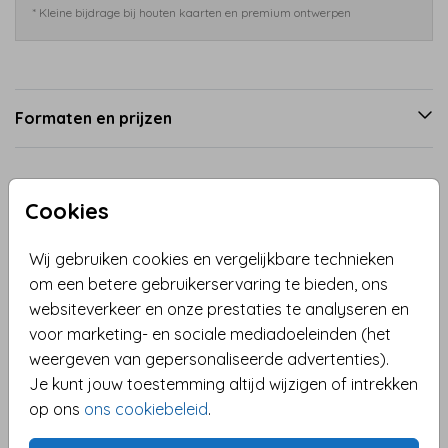
* Kleine bijdrage bij houten kaarten en premium ontwerpen
Formaten en prijzen
Productinformatie
Cookies
Omschrijving
Wij gebruiken cookies en vergelijkbare technieken
Verstuur de magie van de feestdagen met onze luxe
om een betere gebruikerservaring te bieden, ons
kerstkaart. Goudfolie accentueert een betoverend
websiteverkeer en onze prestaties te analyseren en
winters landschap, compleet met een knuffelbare
voor marketing- en sociale mediadoeleinden (het
pinguïn in kerstmuts die een magisch toverstafje
weergeven van gepersonaliseerde advertenties).
zwaait, omringd door sprankelende sterren. Volledig
Je kunt jouw toestemming altijd wijzigen of intrekken
Toon meer
aanpasbaar naar jouw wensen, en de mogelijkheid
op ons
ons cookiebeleid
.
om een proefdruk te bestellen. Verpakt met stijl in
Collectie