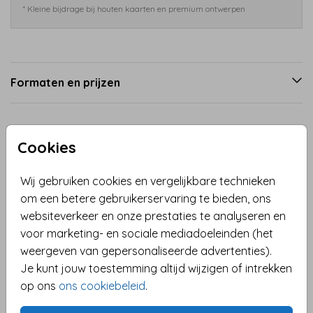
* Kleine bijdrage bij houten kaarten en premium ontwerpen
Formaten en prijzen
Productinformatie
Cookies
Omschrijving
Wij gebruiken cookies en vergelijkbare technieken
Maak dit jaar indruk met een moderne kerstkaart
om een betere gebruikerservaring te bieden, ons
met jouw eigen foto! Deze kaart heeft ronde hoeken
websiteverkeer en onze prestaties te analyseren en
en een opvallend roze met rood geblokt patroon,
voor marketing- en sociale mediadoeleinden (het
geïnspireerd door de populaire colorblock trend.
weergeven van gepersonaliseerde advertenties).
Vervang eenvoudig de voorbeeldfoto met je eigen
Je kunt jouw toestemming altijd wijzigen of intrekken
Toon meer
afbeelding en pas de tekst naar wens aan. De
op ons
ons cookiebeleid
.
glanzende goudfolie sterren en tekst geven de kaart
Collectie