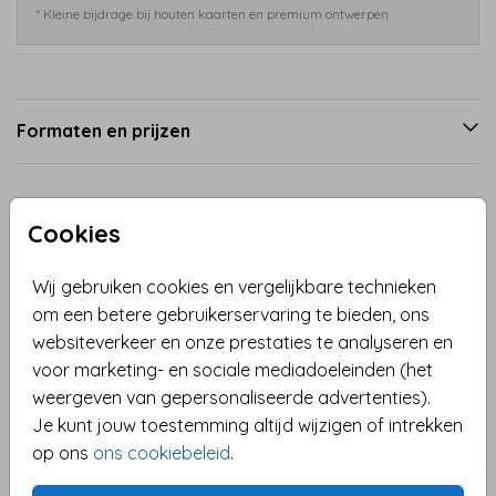
* Kleine bijdrage bij houten kaarten en premium ontwerpen
Formaten en prijzen
Productinformatie
Cookies
Omschrijving
Wij gebruiken cookies en vergelijkbare technieken
Kerst wenskaart met abstracte kerstbomen en een
om een betere gebruikerservaring te bieden, ons
kerstballen patroon. Je kunt deze terra roze
websiteverkeer en onze prestaties te analyseren en
gekleurde kerstkaart naar wens aanpassen. Voeg
voor marketing- en sociale mediadoeleinden (het
eenvoudig een persoonlijke boodschap toe aan de
weergeven van gepersonaliseerde advertenties).
kaart in onze handige editor.
Je kunt jouw toestemming altijd wijzigen of intrekken
Toon meer
op ons
ons cookiebeleid
.
Collectie