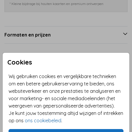
* Kleine bijdrage bij houten kaarten en premium ontwerpen
Formaten en prijzen
Productinformatie
Cookies
Omschrijving
Wij gebruiken cookies en vergelijkbare technieken
Hippe kerstkaart met kraft look en een vleugje
om een betere gebruikerservaring te bieden, ons
glamour, een illustratie van kaarsjes met stippen en
websiteverkeer en onze prestaties te analyseren en
sterren. Handlettering tekst. (Geen goudfolie of echte
voor marketing- en sociale mediadoeleinden (het
glitters)
weergeven van gepersonaliseerde advertenties).
Je kunt jouw toestemming altijd wijzigen of intrekken
Toon meer
op ons
ons cookiebeleid
.
Collectie