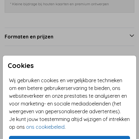
* Kleine bijdrage bij houten kaarten en premium ontwerpen
Formaten en prijzen
Productinformatie
Cookies
Omschrijving
Wij gebruiken cookies en vergelijkbare technieken
Nodig vriendinnen voor je 21e verjaardag in stijl uit
om een betere gebruikerservaring te bieden, ons
met deze Ibiza-style uitnodiging! De kaart heeft een
websiteverkeer en onze prestaties te analyseren en
unieke golfrand-vorm, zachte roze tinten en
voor marketing- en sociale mediadoeleinden (het
tropische illustraties zoals cocktailglazen en zomerse
weergeven van gepersonaliseerde advertenties).
slingers – helemaal volgens de trends van nu. Perfect
Je kunt jouw toestemming altijd wijzigen of intrekken
Toon meer
voor een diner met beach vibes, een tuinfeestje of
op ons
ons cookiebeleid
.
een zomerse avond vol gezelligheid. Pas de tekst
Collectie