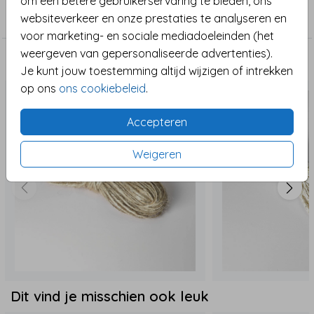
om een betere gebruikerservaring te bieden, ons
unieke kaart die opvalt en een warme sfeer brengt!
Kerstkaart
websiteverkeer en onze prestaties te analyseren en
voor marketing- en sociale mediadoeleinden (het
weergeven van gepersonaliseerde advertenties).
Maak het compleet
Je kunt jouw toestemming altijd wijzigen of intrekken
op ons
ons cookiebeleid
.
Accepteren
Weigeren
Dit vind je misschien ook leuk