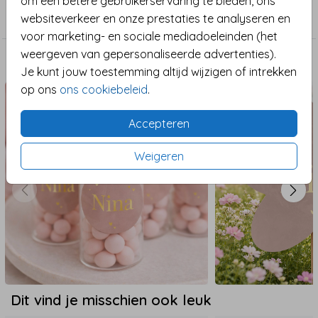
om een betere gebruikerservaring te bieden, ons
Geboortekaart
websiteverkeer en onze prestaties te analyseren en
voor marketing- en sociale mediadoeleinden (het
weergeven van gepersonaliseerde advertenties).
Maak het compleet
Je kunt jouw toestemming altijd wijzigen of intrekken
op ons
ons cookiebeleid
.
Accepteren
Weigeren
Dit vind je misschien ook leuk