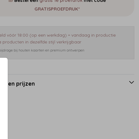
🎁
Bestel een
gratis 1e proefdruk
met code
GRATISPROEFDRUK*
eld vóór 18:00 (op een werkdag) = vandaag in productie
 producten in dezelfde stijl verkrijgbaar
 bijdrage bij houten kaarten en premium ontwerpen
en en prijzen