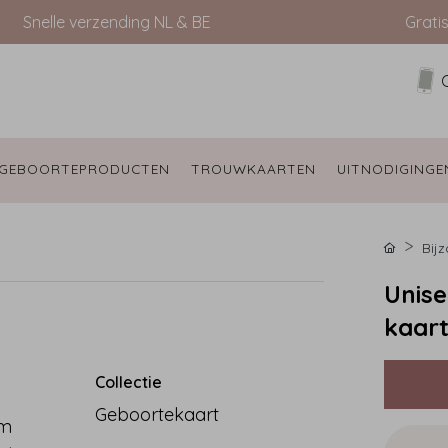
Snelle verzending NL & BE
Grati
GEBOORTEPRODUCTEN 
TROUWKAARTEN 
UITNODIGINGE
Bij
Unise
kaart
Collectie
Geboortekaart
rm