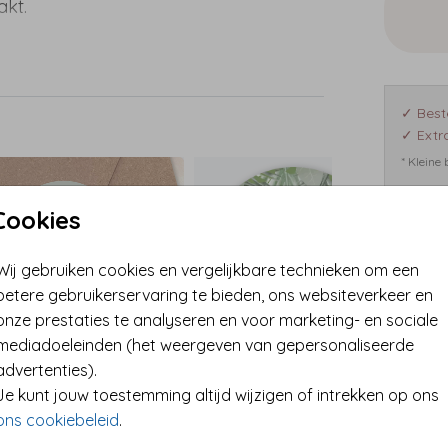
akt.
aar
ullie
✓ Best
✓ Extra
 een
* Kleine
je het
Cookies
Format
Wij gebruiken cookies en vergelijkbare technieken om een
betere gebruikerservaring te bieden, ons websiteverkeer en
onze prestaties te analyseren en voor marketing- en sociale
mediadoeleinden (het weergeven van gepersonaliseerde
advertenties).
Je kunt jouw toestemming altijd wijzigen of intrekken op ons
ons cookiebeleid
.