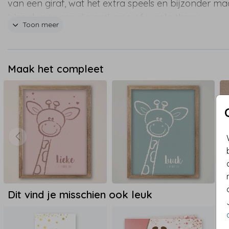
van een giraf, wat het extra speels en bijzonder ma
Ideaal voor een dierenthema of jungle-thema
Toon meer
babykamer. Je kunt de tekst en details helemaal n
wens aanpassen, zodat het kaartje perfect past bij j
kleintje. Maak er eenvoudig een persoonlijk
Maak het compleet
geboortekaartje van en laat vrienden en familie op
unieke manier weten dat jullie baby is geboren. Wil 
kaartje eerst in het echt bewonderen? Bestel een
proefdruk en ervaar de kwaliteit en het schattige
ontwerp zelf!
Dit vind je misschien ook leuk