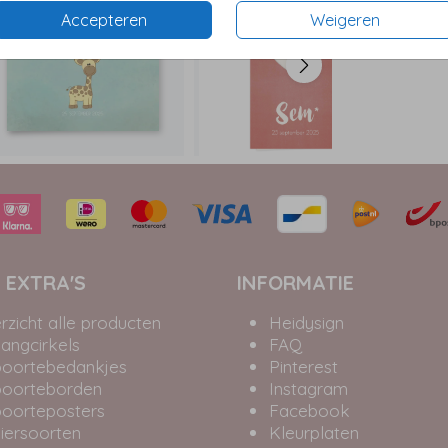
Accepteren
Weigeren
 EXTRA'S
INFORMATIE
rzicht alle producten
Heidysign
angcirkels
FAQ
oortebedankjes
Pinterest
oorteborden
Instagram
oorteposters
Facebook
iersoorten
Kleurplaten