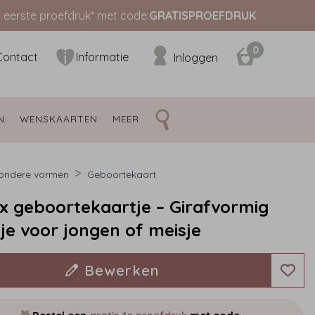
s eerste proefdruk* met code:
GRATISPROEFDRUK
0
Contact
Informatie
Inloggen
N 
WENSKAARTEN 
MEER 
zondere vormen
Geboortekaart
x geboortekaartje – Girafvormig
je voor jongen of meisje
Bewerken